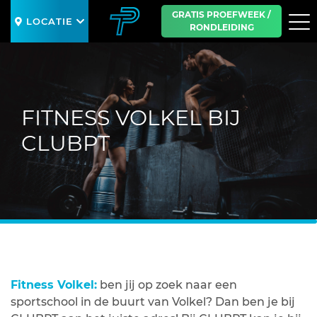
GRATIS PROEFWEEK /
LOCATIE
RONDLEIDING
SLUIT
FITNESS VOLKEL BIJ
CLUBPT
Fitness Volkel:
ben jij op zoek naar een
sportschool in de buurt van Volkel? Dan ben je bij