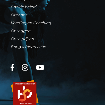
Cookie beleid
Over ons
Voeding en Coaching
Opzeggen
Onze prijzen
Bring a friend actie