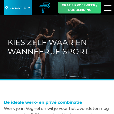
GRATIS PROEFWEEK /
LOCATIE
RONDLEIDING
SLUIT
KIES ZELF WAAR EN
WANNEER JE SPORT!
De ideale werk- en privé combinatie
Werk je in Veghel en wil je voor het avondeten nog