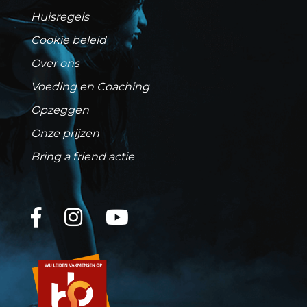
Huisregels
Cookie beleid
Over ons
Voeding en Coaching
Opzeggen
Onze prijzen
Bring a friend actie