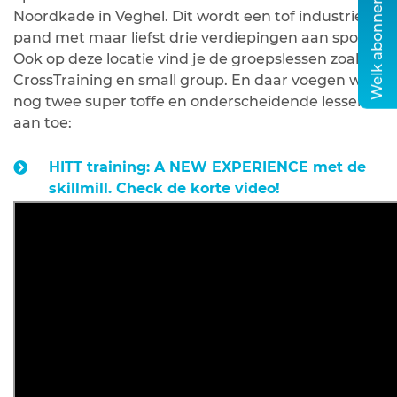
Noordkade in Veghel. Dit wordt een tof industrieel
pand met maar liefst drie verdiepingen aan sport.
Ook op deze locatie vind je de groepslessen zoals
CrossTraining en small group. En daar voegen we
nog twee super toffe en onderscheidende lessen
aan toe:
HITT training: A NEW EXPERIENCE met de
skillmill. Check de korte video!